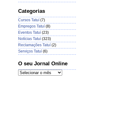
Categorias
Cursos Tatuí
(7)
Empregos Tatuí
(8)
Eventos Tatuí
(23)
Notícias Tatuí
(323)
Reclamações Tatuí
(2)
Serviços Tatuí
(6)
O seu Jornal Online