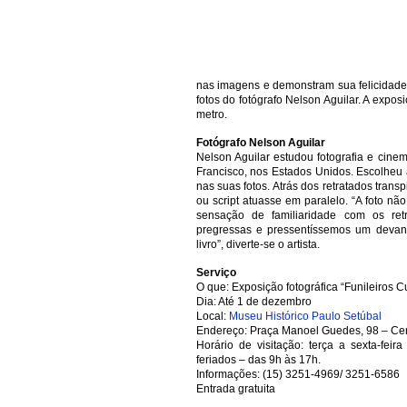
nas imagens e demonstram sua felicidade 
fotos do fotógrafo Nelson Aguilar. A expos
metro.
Fotógrafo Nelson Aguilar
Nelson Aguilar estudou fotografia e cin
Francisco, nos Estados Unidos. Escolheu 
nas suas fotos. Atrás dos retratados transp
ou script atuasse em paralelo. “A foto n
sensação de familiaridade com os re
pregressas e pressentíssemos um devani
livro”, diverte-se o artista.
Serviço
O que: Exposição fotográfica “Funileiros 
Dia: Até 1 de dezembro
Local:
Museu Histórico Paulo Setúbal
Endereço: Praça Manoel Guedes, 98 – Cent
Horário de visitação: terça a sexta-fe
feriados – das 9h às 17h.
Informações: (15) 3251-4969/ 3251-6586
Entrada gratuita