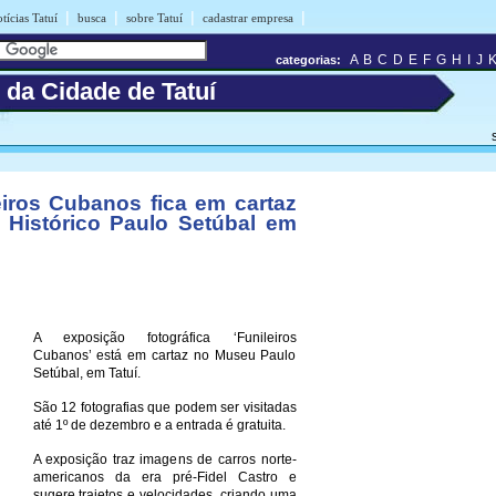
|
|
|
|
tícias Tatuí
busca
sobre Tatuí
cadastrar empresa
A
B
C
D
E
F
G
H
I
J
categorias:
 da Cidade de Tatuí
eiros Cubanos fica em cartaz
Histórico Paulo Setúbal em
A exposição fotográfica ‘Funileiros
Cubanos’ está em cartaz no Museu Paulo
Setúbal, em Tatuí.
São 12 fotografias que podem ser visitadas
até 1º de dezembro e a entrada é gratuita.
A exposição traz imagens de carros norte-
americanos da era pré-Fidel Castro e
sugere trajetos e velocidades, criando uma