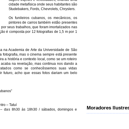
cidade metafísica onde seus habitantes são
Studebakers, Fords, Chevrolets, Chryslers.
Os funileiros cubanos, os mecânicos, os
pintores de carros também estão presentes
por seus trabalhos, que foram imortalizados nas
ição é composta por 12 fotografias de 1,5 m por 1
ema na Academia de Arte da Universidade de São
a fotografia, mas o cinema sempre está presente
ira a história e contexto local, como se um roteiro
ão acaba na revelação, mas continua nos dando a
tratados como se conhecêssemos suas vidas
r futuro, acho que essas fotos dariam um belo
Cubanos”
ro – Tatuí
Moradores Ilustre
ira – das 8h30 às 18h30 / sábados, domingos e