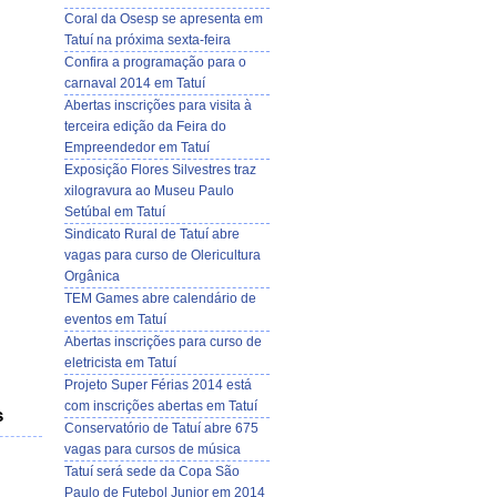
Coral da Osesp se apresenta em
Tatuí na próxima sexta-feira
Confira a programação para o
carnaval 2014 em Tatuí
Abertas inscrições para visita à
terceira edição da Feira do
Empreendedor em Tatuí
Exposição Flores Silvestres traz
xilogravura ao Museu Paulo
Setúbal em Tatuí
Sindicato Rural de Tatuí abre
vagas para curso de Olericultura
Orgânica
TEM Games abre calendário de
eventos em Tatuí
Abertas inscrições para curso de
eletricista em Tatuí
Projeto Super Férias 2014 está
com inscrições abertas em Tatuí
s
Conservatório de Tatuí abre 675
vagas para cursos de música
Tatuí será sede da Copa São
Paulo de Futebol Junior em 2014