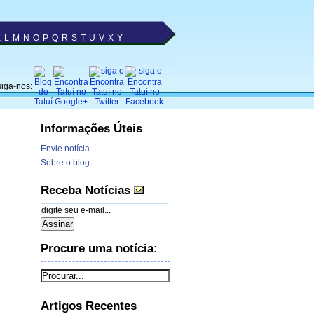
K
L
M
N
O
P
Q
R
S
T
U
V
X
Y
siga-nos:
Informações Úteis
Envie notícia
Sobre o blog
Receba Notícias
Procure uma notícia:
Artigos Recentes