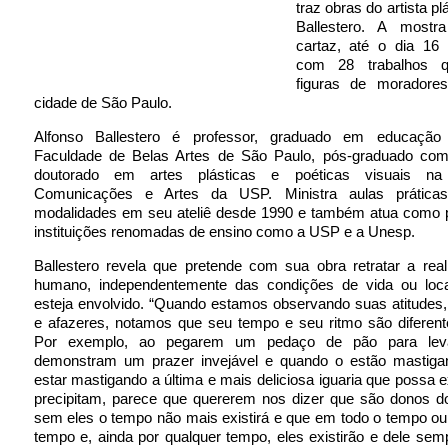
traz obras do artista pl
Ballestero. A most
cartaz, até o dia 16 
com 28 trabalhos q
figuras de moradore
cidade de São Paulo.
Alfonso Ballestero é professor, graduado em educação 
Faculdade de Belas Artes de São Paulo, pós-graduado co
doutorado em artes plásticas e poéticas visuais n
Comunicações e Artes da USP. Ministra aulas prática
modalidades em seu ateliê desde 1990 e também atua como 
instituições renomadas de ensino como a USP e a Unesp.
Ballestero revela que pretende com sua obra retratar a rea
humano, independentemente das condições de vida ou loca
esteja envolvido. “Quando estamos observando suas atitudes
e afazeres, notamos que seu tempo e seu ritmo são diferent
Por exemplo, ao pegarem um pedaço de pão para lev
demonstram um prazer invejável e quando o estão mastig
estar mastigando a última e mais deliciosa iguaria que possa ex
precipitam, parece que quererem nos dizer que são donos d
sem eles o tempo não mais existirá e que em todo o tempo o
tempo e, ainda por qualquer tempo, eles existirão e dele sem