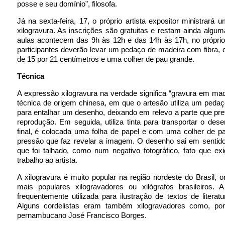
posse e seu domínio”, filosofa.
Já na sexta-feira, 17, o próprio artista expositor ministrará u
xilogravura. As inscrições são gratuitas e restam ainda algu
aulas acontecem das 9h às 12h e das 14h às 17h, no própr
participantes deverão levar um pedaço de madeira com fibra
de 15 por 21 centímetros e uma colher de pau grande.
Técnica
A expressão xilogravura na verdade significa “gravura em ma
técnica de origem chinesa, em que o artesão utiliza um peda
para entalhar um desenho, deixando em relevo a parte que pre
reprodução. Em seguida, utiliza tinta para transportar o des
final, é colocada uma folha de papel e com uma colher de p
pressão que faz revelar a imagem. O desenho sai em sentido
que foi talhado, como num negativo fotográfico, fato que e
trabalho ao artista.
A xilogravura é muito popular na região nordeste do Brasil, 
mais populares xilogravadores ou xilógrafos brasileiros. A
frequentemente utilizada para ilustração de textos de literatu
Alguns cordelistas eram também xilogravadores como, po
pernambucano José Francisco Borges.