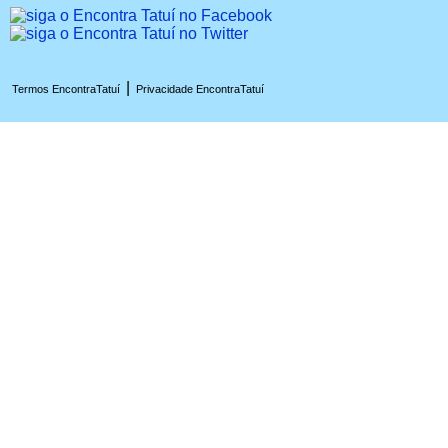
|
Termos EncontraTatuí
Privacidade EncontraTatuí