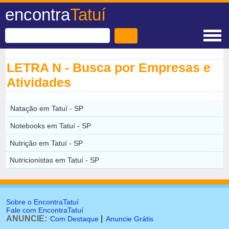
encontra
Tatuí
LETRA N - Busca por Empresas e
Atividades
Natação em Tatuí - SP
Notebooks em Tatuí - SP
Nutrição em Tatuí - SP
Nutricionistas em Tatuí - SP
Sobre o EncontraTatuí
Fale com EncontraTatuí
ANUNCIE:
|
Com Destaque
Anuncie Grátis