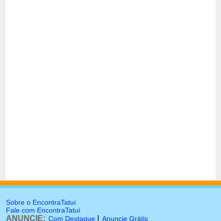
Sobre o EncontraTatuí
Fale com EncontraTatuí
ANUNCIE:
|
Com Destaque
Anuncie Grátis