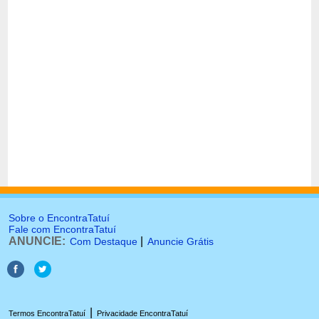
Sobre o EncontraTatuí
Fale com EncontraTatuí
ANUNCIE:
|
Com Destaque
Anuncie Grátis
|
Termos EncontraTatuí
Privacidade EncontraTatuí