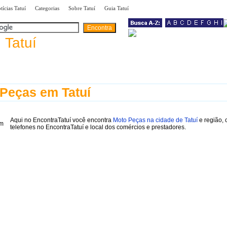
|
|
|
|
tícias Tatuí
Categorias
Sobre Tatuí
Guia Tatuí
a
Tatuí
Peças em Tatuí
Aqui no EncontraTatuí você encontra
Moto Peças na cidade de Tatuí
e região,
telefones no EncontraTatuí e local dos comércios e prestadores.