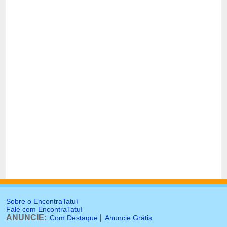
Sobre o EncontraTatuí
Fale com EncontraTatuí
ANUNCIE:
|
Com Destaque
Anuncie Grátis