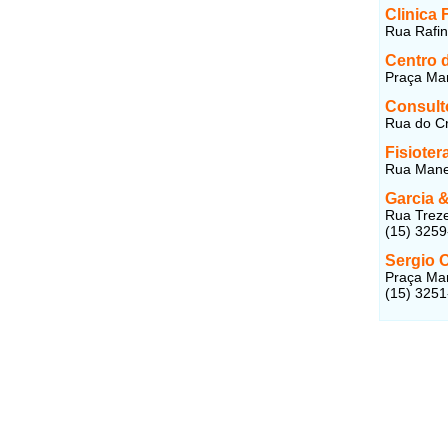
Clinica 
Rua Rafino
Centro d
Praça Mar
Consultó
Rua do Cru
Fisiote
Rua Manec
Garcia 
Rua Treze
(15) 325
Sergio O
Praça Mar
(15) 325