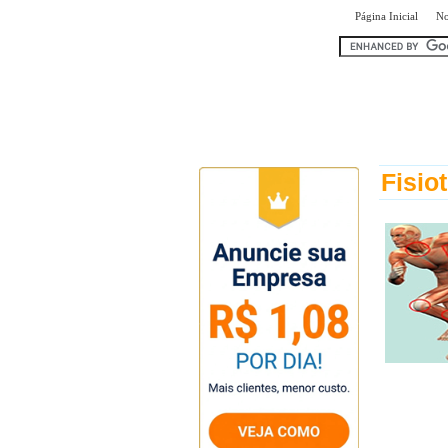
|
Página Inicial
No
encontr
Fisio