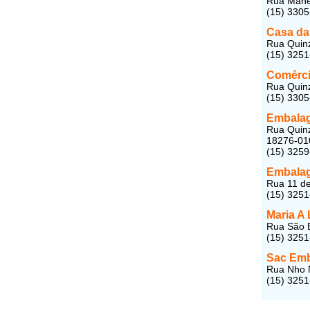
Rua Manec
(15) 330
Casa da
Rua Quinz
(15) 325
Comérci
Rua Quinz
(15) 330
Embalag
Rua Quinz
18276-01
(15) 325
Embalag
Rua 11 de
(15) 325
Maria A 
Rua São B
(15) 325
Sac Emb
Rua Nho N
(15) 325