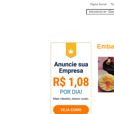
|
Página Inicial
No
encontr
Embal