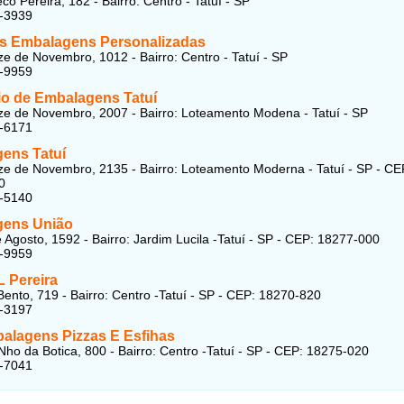
o Pereira, 182 - Bairro: Centro - Tatuí - SP
5-3939
s Embalagens Personalizadas
e de Novembro, 1012 - Bairro: Centro - Tatuí - SP
1-9959
o de Embalagens Tatuí
e de Novembro, 2007 - Bairro: Loteamento Modena - Tatuí - SP
5-6171
ens Tatuí
e de Novembro, 2135 - Bairro: Loteamento Moderna - Tatuí - SP - CE
0
9-5140
ens União
 Agosto, 1592 - Bairro: Jardim Lucila -Tatuí - SP - CEP: 18277-000
1-9959
L Pereira
ento, 719 - Bairro: Centro -Tatuí - SP - CEP: 18270-820
1-3197
alagens Pizzas E Esfihas
ho da Botica, 800 - Bairro: Centro -Tatuí - SP - CEP: 18275-020
1-7041