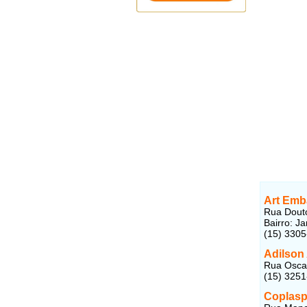
Art Emb
Rua Dout
Bairro: J
(15) 3305
Adilson
Rua Oscar
(15) 325
Coplasp