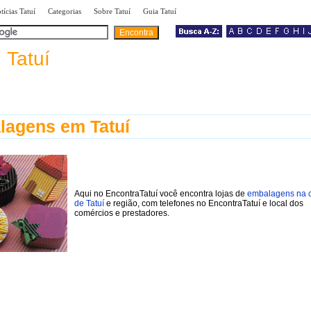
|
|
|
|
tícias Tatuí
Categorias
Sobre Tatuí
Guia Tatuí
a
Tatuí
agens em Tatuí
Aqui no EncontraTatuí você encontra lojas de
embalagens na 
de Tatuí
e região, com telefones no EncontraTatuí e local dos
comércios e prestadores.