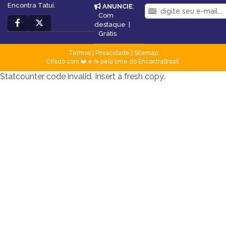
Encontra Tatuí.
ANUNCIE
:
Com
destaque
|
Grátis
Termos
|
Privacidade
|
Sitemap
Criado com ❤️ e ☕ pelo time do EncontraBrasil
Statcounter code invalid. Insert a fresh copy.