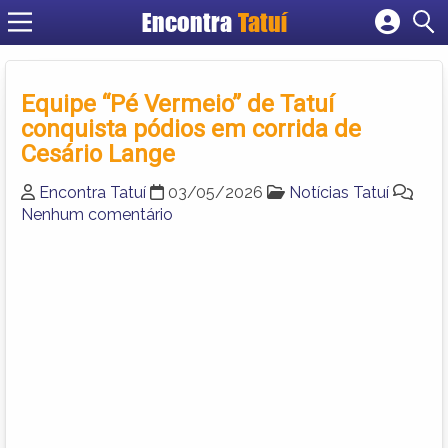
Encontra
Tatuí
Cadastrar empresa
Fazer login
Equipe “Pé Vermeio” de Tatuí
Criar conta
conquista pódios em corrida de
Cesário Lange
Encontra Tatuí
03/05/2026
Notícias Tatuí
Nenhum comentário