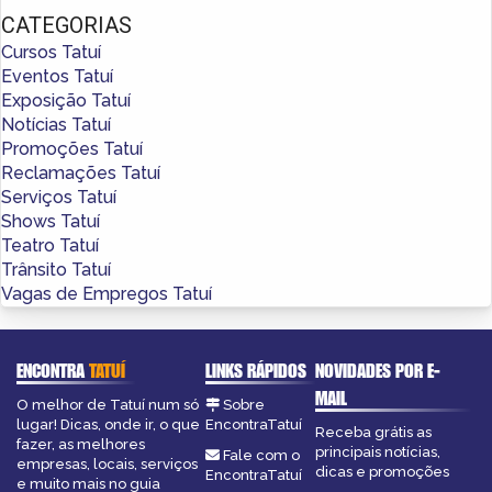
CATEGORIAS
Cursos Tatuí
Eventos Tatuí
Exposição Tatuí
Notícias Tatuí
Promoções Tatuí
Reclamações Tatuí
Serviços Tatuí
Shows Tatuí
Teatro Tatuí
Trânsito Tatuí
Vagas de Empregos Tatuí
ENCONTRA
TATUÍ
LINKS RÁPIDOS
NOVIDADES POR E-
MAIL
O melhor de Tatuí num só
Sobre
lugar! Dicas, onde ir, o que
EncontraTatuí
Receba grátis as
fazer, as melhores
principais notícias,
Fale com o
empresas, locais, serviços
dicas e promoções
EncontraTatuí
e muito mais no guia