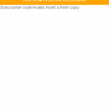
Criado com ❤️ e ☕ pelo time do EncontraBrasil
Statcounter code invalid. Insert a fresh copy.