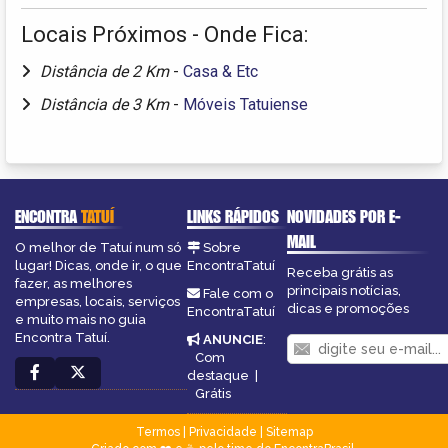
Locais Próximos - Onde Fica:
Distância de 2 Km
-
Casa & Etc
Distância de 3 Km
-
Móveis Tatuiense
ENCONTRA
TATUÍ
LINKS RÁPIDOS
NOVIDADES POR E-
MAIL
O melhor de Tatuí num só
Sobre
lugar! Dicas, onde ir, o que
EncontraTatuí
Receba grátis as
fazer, as melhores
principais notícias,
Fale com o
empresas, locais, serviços
dicas e promoções
EncontraTatuí
e muito mais no guia
Encontra Tatuí.
ANUNCIE
:
Com
destaque
|
Grátis
Termos
|
Privacidade
|
Sitemap