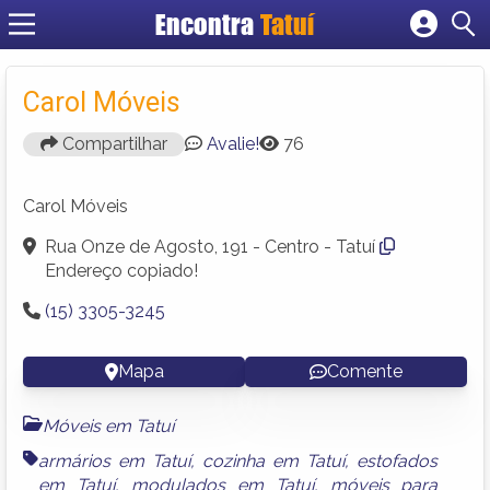
Encontra
Tatuí
Cadastrar empresa
Fazer login
Carol Móveis
Criar conta
Compartilhar
Avalie!
76
Carol Móveis
Rua Onze de Agosto, 191 - Centro - Tatuí
Endereço copiado!
(15) 3305-3245
Mapa
Comente
Móveis em Tatuí
armários em Tatuí
,
cozinha em Tatuí
,
estofados
em Tatuí
,
modulados em Tatuí
,
móveis para