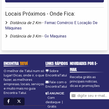
Locais Próximos - Onde Fica:
Distância de 2 Km
-
Femac Comércio E Locação De
Máquinas
Distância de 3 Km
-
Gv Maquinas
ENCONTRA
TATUÍ
LINKS RÁPIDOS
NOVIDADES POR E-
MAIL
O melhor de Tatuí num só
Sobre
lugar! Dicas, onde ir, o que
EncontraTatuí
Receba grátis as
fazer, as melhores
principais notícias,
Fale com o
empresas, locais, serviços
dicas e promoções
EncontraTatuí
e muito mais no guia
Encontra Tatuí.
ANUNCIE
:
Com
destaque
|
Grátis