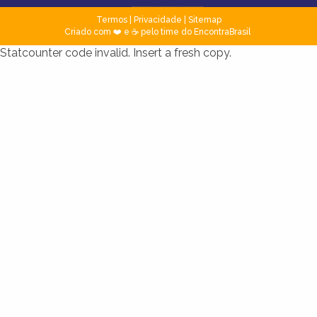
Termos
|
Privacidade
|
Sitemap
Criado com ❤️ e ☕ pelo time do EncontraBrasil
Statcounter code invalid. Insert a fresh copy.