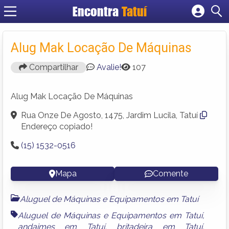
Encontra
Tatuí
Cadastrar empresa
Fazer login
Alug Mak Locação De Máquinas
Criar conta
Compartilhar
Avalie!
107
Alug Mak Locação De Máquinas
Rua Onze De Agosto, 1475, Jardim Lucila, Tatuí
Endereço copiado!
(15) 1532-0516
Mapa
Comente
Aluguel de Máquinas e Equipamentos em Tatuí
Aluguel de Máquinas e Equipamentos em Tatuí
,
andaimes em Tatuí
,
britadeira em Tatuí
,