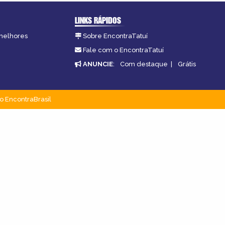
LINKS RÁPIDOS
 melhores
Sobre EncontraTatuí
Fale com o EncontraTatuí
ANUNCIE
:
Com destaque
|
Grátis
o EncontraBrasil