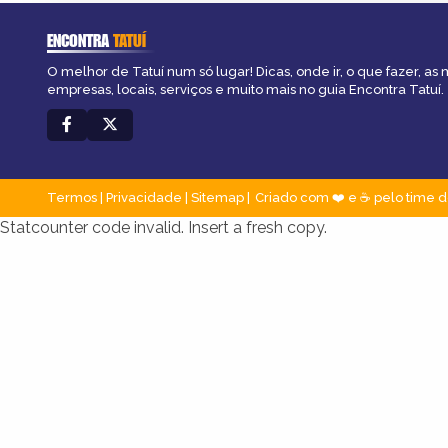
ENCONTRA
TATUÍ
O melhor de Tatuí num só lugar! Dicas, onde ir, o que fazer, as
empresas, locais, serviços e muito mais no guia Encontra Tatuí.
Termos
|
Privacidade
|
Sitemap
Criado com ❤️ e ☕ pelo time d
Statcounter code invalid. Insert a fresh copy.