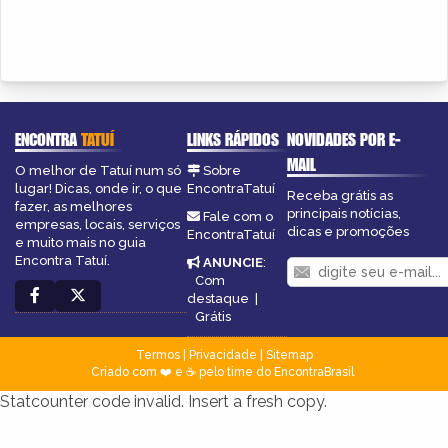
ENCONTRA
TATUÍ
LINKS RÁPIDOS
NOVIDADES POR E-
MAIL
O melhor de Tatuí num só
Sobre
lugar! Dicas, onde ir, o que
EncontraTatuí
Receba grátis as
fazer, as melhores
principais notícias,
Fale com o
empresas, locais, serviços
dicas e promoções
EncontraTatuí
e muito mais no guia
Encontra Tatuí.
ANUNCIE
:
Com
destaque
|
Grátis
Termos
|
Privacidade
|
Sitemap
Criado com ❤️ e ☕ pelo time do EncontraBrasil
Statcounter code invalid. Insert a fresh copy.