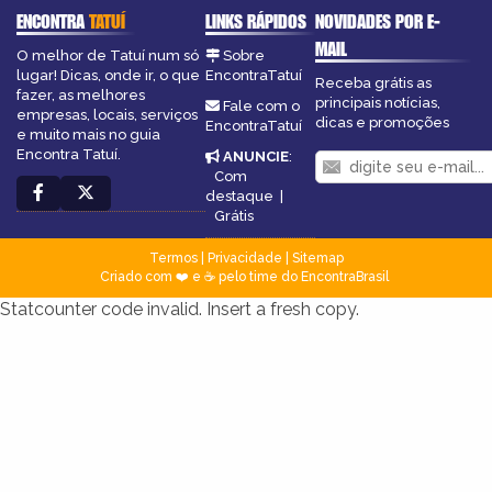
ENCONTRA
TATUÍ
LINKS RÁPIDOS
NOVIDADES POR E-
MAIL
O melhor de Tatuí num só
Sobre
lugar! Dicas, onde ir, o que
EncontraTatuí
Receba grátis as
fazer, as melhores
principais notícias,
Fale com o
empresas, locais, serviços
dicas e promoções
EncontraTatuí
e muito mais no guia
Encontra Tatuí.
ANUNCIE
:
Com
destaque
|
Grátis
Termos
|
Privacidade
|
Sitemap
Criado com ❤️ e ☕ pelo time do EncontraBrasil
Statcounter code invalid. Insert a fresh copy.