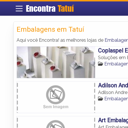
Encontra
Tatuí
Embalagens em Tatuí
Aqui você Encontra! as melhores lojas de
Embalagen
Coplaspel 
Soluções em 
Embalagen
Adilson And
Adilson Andre
Embalagen
Art Embala
Art Embalage