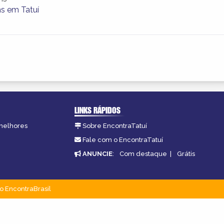
s em Tatuí
LINKS RÁPIDOS
 melhores
Sobre EncontraTatuí
Fale com o EncontraTatuí
ANUNCIE
:
Com destaque
|
Grátis
o EncontraBrasil