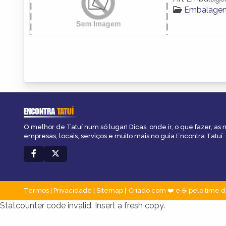
Embalagen
ENCONTRA
TATUÍ
O melhor de Tatuí num só lugar! Dicas, onde ir, o que fazer, as
empresas, locais, serviços e muito mais no guia Encontra Tatuí.
Termos
|
Privacidade
|
Sitemap
Criado com ❤️ e ☕ pelo time d
Statcounter code invalid. Insert a fresh copy.