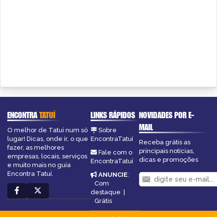
ENCONTRA
TATUÍ
LINKS RÁPIDOS
NOVIDADES POR E-
MAIL
O melhor de Tatuí num só
Sobre
lugar! Dicas, onde ir, o que
EncontraTatuí
Receba grátis as
fazer, as melhores
principais notícias,
Fale com o
empresas, locais, serviços
dicas e promoções
EncontraTatuí
e muito mais no guia
Encontra Tatuí.
ANUNCIE
:
Com
destaque
|
Grátis