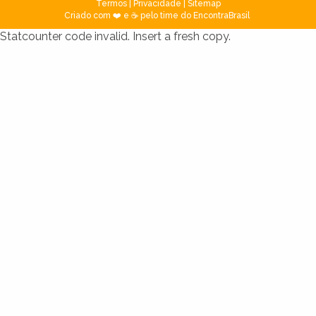
Termos
|
Privacidade
|
Sitemap
Criado com ❤️ e ☕ pelo time do EncontraBrasil
Statcounter code invalid. Insert a fresh copy.