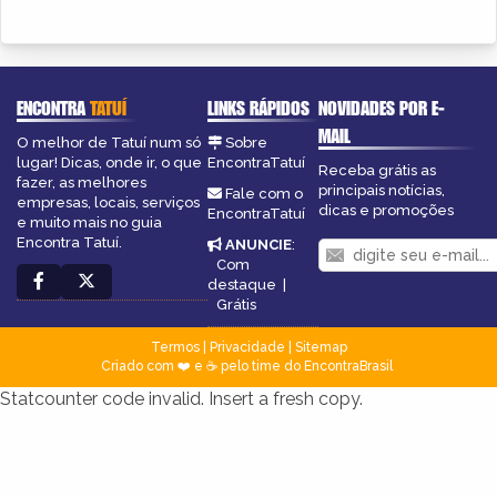
ENCONTRA
TATUÍ
LINKS RÁPIDOS
NOVIDADES POR E-
MAIL
O melhor de Tatuí num só
Sobre
lugar! Dicas, onde ir, o que
EncontraTatuí
Receba grátis as
fazer, as melhores
principais notícias,
Fale com o
empresas, locais, serviços
dicas e promoções
EncontraTatuí
e muito mais no guia
Encontra Tatuí.
ANUNCIE
:
Com
destaque
|
Grátis
Termos
|
Privacidade
|
Sitemap
Criado com ❤️ e ☕ pelo time do EncontraBrasil
Statcounter code invalid. Insert a fresh copy.