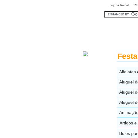
|
Página Inicial
No
encontr
Festa
Alfaiates
Aluguel d
Aluguel d
Aluguel d
Animação 
Artigos e
Bolos par