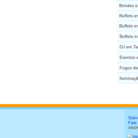
Brindes e
Buffets e
Buffets e
Buffets i
DJ em Ta
Eventos 
Fogos de 
Iluminaçã
Sobr
Fale
ANUN