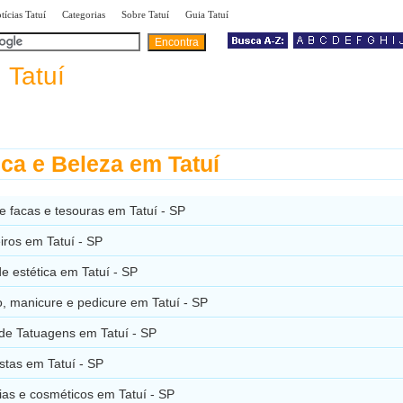
|
|
|
|
tícias Tatuí
Categorias
Sobre Tatuí
Guia Tatuí
a
Tatuí
ica e Beleza em Tatuí
e facas e tesouras em Tatuí - SP
iros em Tatuí - SP
de estética em Tatuí - SP
, manicure e pedicure em Tatuí - SP
 de Tatuagens em Tatuí - SP
istas em Tatuí - SP
ias e cosméticos em Tatuí - SP