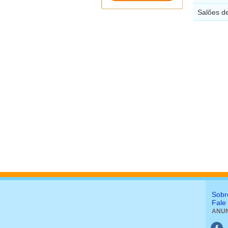
Salões de
Sobr
Fale
ANUN