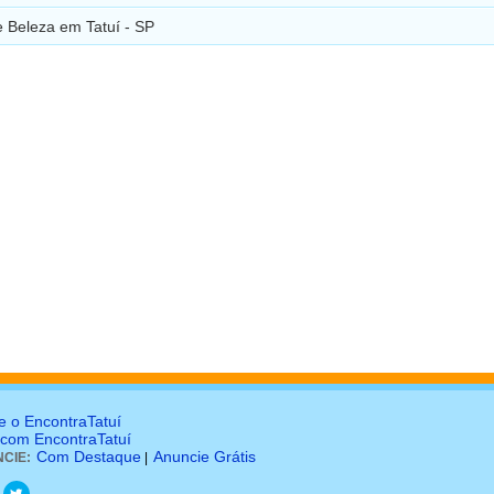
 Beleza em Tatuí - SP
e o EncontraTatuí
 com EncontraTatuí
Com Destaque
Anuncie Grátis
CIE:
|