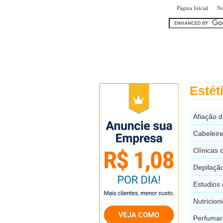
|
Página Inicial
No
encontr
Estét
Afiação d
Cabeleire
Clínicas 
Depilação
Estudios
Nutricion
Perfumar